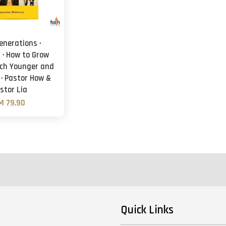
enerations ·
 · How to Grow
ch Younger and
 · Pastor How &
stor Lia
M 79.90
Quick Links