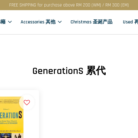
FREE SHIPPING for purchase above RM 200 (WM) / RM 300 (EM)
书籍
Accessories 其他
Christmas 圣诞产品
Used
GenerationS 累代