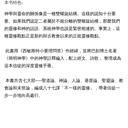
本书特色:
神學與靈命的關係像是一種雙螺旋結構。這樣的認知十分重
要。如果我們認定二者屬於不能分離的雙螺旋結構，那麼我們
的靈修和神的話語、系統神學也該是緊密相連的。事實上，這
種靈修觀點正是新約與古教會以來的正統靈修觀點。
此書用《西敏斯特小要理問答》作經緯，並將巴刻博士名著
《簡明神學》中的神學註釋編入，配上經文、詩歌， 整理成為
這本信徒的深度靈修手冊。
本書共含七大部──聖道論、神論、人論、基督論、聖靈論、教
會論和末世論，編成八十七課「不一樣的靈修」，帶著信徒一
步一步地向高處行。