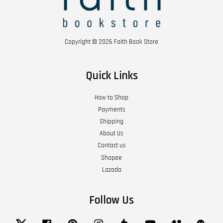
Copyright © 2026 Faith Book Store
Quick Links
How to Shop
Payments
Shipping
About Us
Contact us
Shopee
Lazada
Follow Us
Twitter
Facebook
Pinterest
Instagram
Tumblr
YouTube
Vimeo
Wech