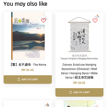
You may also like
【繁】名不虚传 · The Name
Canvas Scripture Hanging
Decoration (Chinese) | Wall
RM 36.40
Decor | Hanging Decor | Bible
Verse | 经文布艺挂饰
ADD TO CART
RM 38.00
ADD TO CART