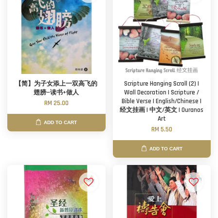
【简】为子女添上一双高飞的
Scripture Hanging Scroll (2) |
翅膀—读书+做人
Wall Decoration | Scripture /
Bible Verse | English/Chinese |
RM 25.00
经文挂画 | 中文/英文 | Ouranos
Art
ADD TO CART
RM 5.50
ADD TO CART