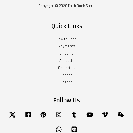
Copyright © 2026 Faith Book Store
Quick Links
How to Shop
Payments
Shipping
About Us
Contact us
Shopee
Lazada
Follow Us
Twitter
Facebook
Pinterest
Instagram
Tumblr
YouTube
Vimeo
Wech
Whatsapp
Line