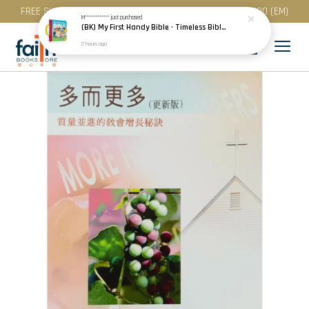
FREE SHIPPING for purchase above RM 200 (WM) / RM 300 (EM)
M************
just purchased
(BK) My First Handy Bible · Timeless Bible Stories for Toddlers · Children · Scandinavia
2 hours ago