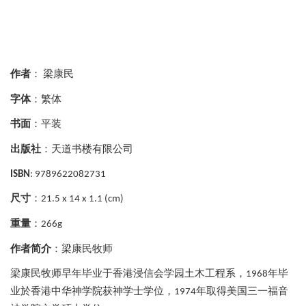
作者
：
梁康民
字体
：繁体
书面
：平装
出版社
：天道书楼有限公司
ISBN
: 9789622082731
尺寸
：
21.5 x 14 x 1.1 (cm)
重量
：
266g
作者简介
：梁康民牧师
梁康民牧师早年毕业于香港浸信会学园土木工程系，
年毕
1968
业於香港中华神学院获神学士学位，
年取得美国三一福音
1974