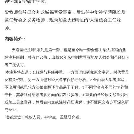
神学院文学硕士学位。
梁牧师曾於母会九龙城福音堂事奉，后出任中华神学院院长及
兼任母会之义务牧师，现为加拿大黎明山华人浸信会主任牧
师。
内容简介
：
天道圣经注释
系列是第一套、也是至今唯一套全部由华人撰写的圣
”
经注释巨制，共有约
卷，出版
年来得到世界各地华人教会和圣经研习
80
30
者广泛认可。
本注释特点是：
解经与释经并重。一方面详细研究原文字词、时代背景
1.
及有关资料，另一方面也对经文各节作仔细分析。
全由华人学者撰写，
2.
不论用词或思想方法都较翻译作品易于了解。
不同学者有不同的学养和
3.
专长，其著述可给读者多方面的启发和参考。
重要的圣经原文尽量列出
4.
或加上英文音译，然后在内文或注脚详细讲解，使不懂原文者亦可深入研
究圣经。
读者定位：教牧人员、神学生、圣经研究者。