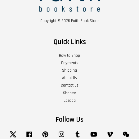
Copyright © 2026 Faith Book Store
Quick Links
How to Shop
Payments
Shipping
About Us
Contact us
Shopee
Lazada
Follow Us
Twitter
Facebook
Pinterest
Instagram
Tumblr
YouTube
Vimeo
Wech