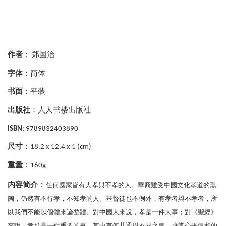
作者
：
郑国治
字体
：简体
书面
：平装
出版社
：人人书楼出版社
ISBN
: 9789832403890
尺寸
：
18.2 x 12.4 x 1 (cm)
重量
：
160g
：
内容简介
任何國家皆有大孝與不孝的人。華裔雖受中國文化孝道的熏
陶，仍然有不行孝，不知孝的人。基督徒也不例外，有孝者與不孝者，所
以我們不能以個體來論整體。對中國人來說，孝是一件大事；對《聖經》
來說，孝也是一件重要的事。其中有何共通與不同之處，應當心平氣和的