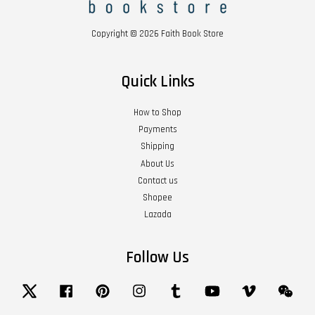
Copyright © 2026 Faith Book Store
Quick Links
How to Shop
Payments
Shipping
About Us
Contact us
Shopee
Lazada
Follow Us
Twitter
Facebook
Pinterest
Instagram
Tumblr
YouTube
Vimeo
Wech