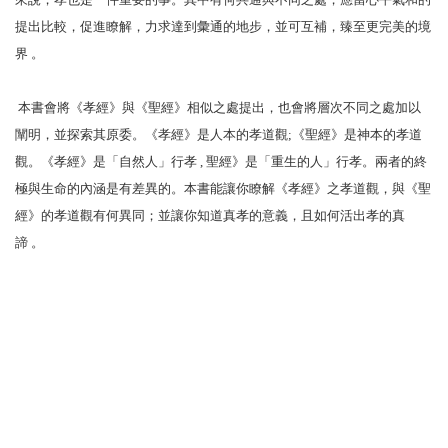
提出比較，促進瞭解，力求達到彙通的地步，並可互補，臻至更完美的境
界
。
本書會將《孝經》與《聖經》相似之處提出，也會將層次不同之處加以
闡明，並探索其原委。《孝經》是人本的孝道觀
;
《聖經》是神本的孝道
觀。《孝經》是「自然人」行孝
,
聖經》是「重生的人」行孝。兩者的終
極與生命的內涵是有差異的。本書能讓你瞭解《孝經》之孝道觀，與《聖
經》的孝道觀有何異同；並讓你知道真孝的意義，且如何活出孝的真
諦
。