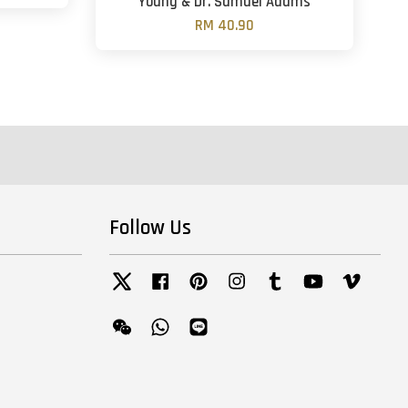
Young & Dr. Samuel Adams
RM 40.90
Follow Us
Twitter
Facebook
Pinterest
Instagram
Tumblr
YouTube
Vimeo
Wechat
Whatsapp
Line