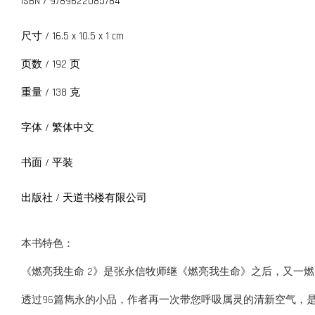
ISBN / 9789622085784
尺寸 / 16.5 x 10.5 x 1 cm
页数 / 192 页
重量 / 138 克
字体 / 繁体中文
书面 / 平装
出版社 / 天道书楼有限公司
本书特色：
《燃亮我生命 2》是张永信牧师继《燃亮我生命》之后，又一
透过96篇雋永的小品，作者再一次带您呼吸属灵的清新空气，