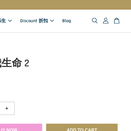
 再生
Discount 折扣
Blog
生命 2
+
UY NOW
ADD TO CART