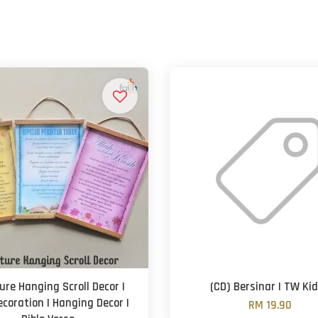
ure Hanging Scroll Decor |
(CD) Bersinar | TW Ki
ecoration | Hanging Decor |
RM 19.90