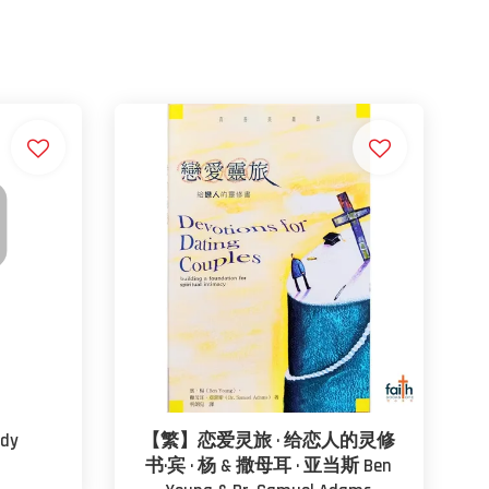
ddy
【繁】恋爱灵旅 · 给恋人的灵修
书·宾 · 杨 & 撒母耳 · 亚当斯 Ben