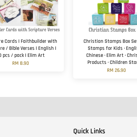
re Cards | Faithbuilder with
Christian Stamps Box Set
re / Bible Verses | English |
Stamps for Kids · Engli
0 pcs / pack | Elim Art
Chinese · Elim Art · Chri
Products · Children St
RM 8.90
RM 26.90
Quick Links