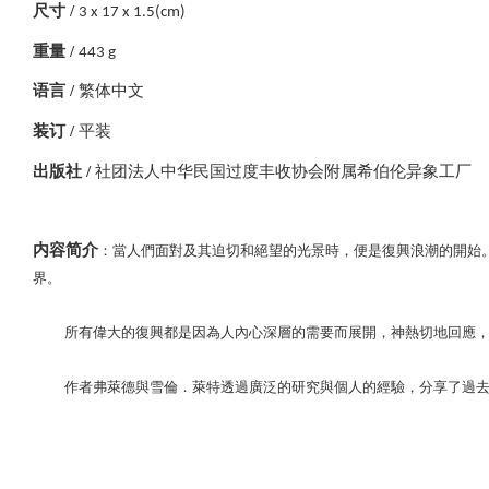
尺寸 /
3 x 17 x 1.5(cm)
重量 /
443 g
语言 /
繁体中文
装订 /
平装
出版社 /
社团法人中华民国过度丰收协会附属希伯伦异象工厂
内容简介
：當人們面對及其迫切和絕望的光景時，便是復興浪潮的開始
界。
所有偉大的復興都是因為人內心深層的需要而展開，神熱切地回應，想
作者弗萊德與雪倫．萊特透過廣泛的研究與個人的經驗，分享了過去