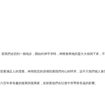
。當我們迫切到一個地步，開始向神乎求時，神將會將祂的靈大大傾倒下來，
要滿足人的需要。神用慈悲的浪潮回應我們內心的呼求，這不只我們個人會
六百年來有趣的復興與復興家，並探索他們在社會中所帶來長遠的影響。