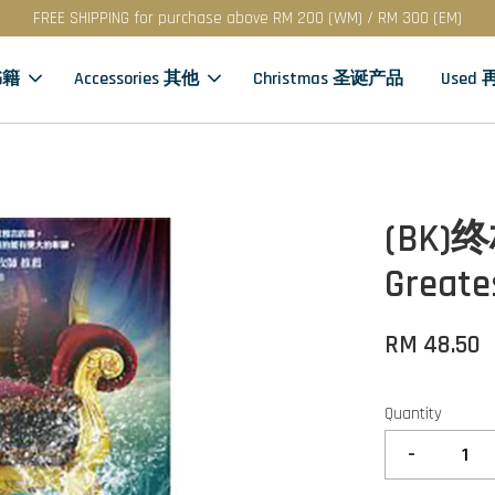
FREE SHIPPING for purchase above RM 200 (WM) / RM 300 (EM)
书籍
Accessories 其他
Christmas 圣诞产品
Used
(BK)
Greate
RM 48.50
Quantity
-