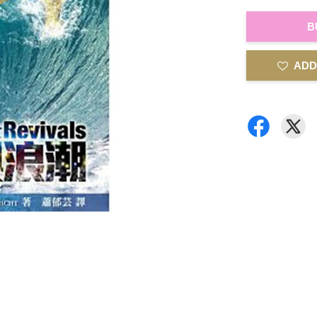
B
ADD