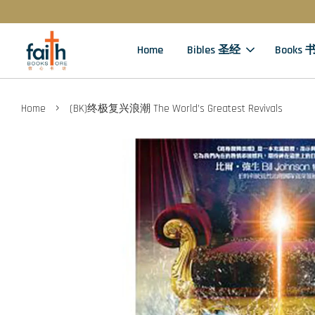
Home
Bibles 圣经
Books 
›
Home
(BK)终极复兴浪潮 The World’s Greatest Revivals