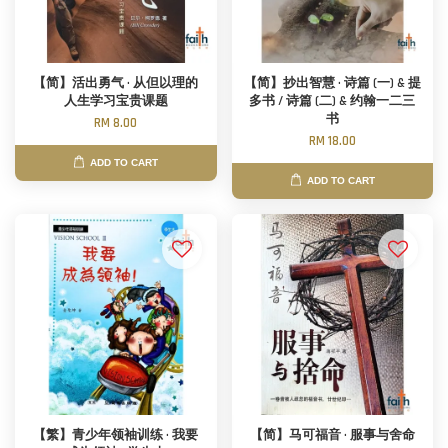
【简】活出勇气 · 从但以理的
【简】抄出智慧 · 诗篇 (一) & 提
人生学习宝贵课题
多书 / 诗篇 (二) & 约翰一二三
书
RM 8.00
RM 18.00
ADD TO CART
ADD TO CART
【繁】青少年领袖训练 · 我要
【简】马可福音 · 服事与舍命