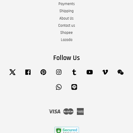
Payments
Shipping
About Us
Contact us
Shopee
Lazada
Follow Us
Twitter
Facebook
Pinterest
Instagram
Tumblr
YouTube
Vimeo
Wech
Whatsapp
Line
Visa
Master
American
Express