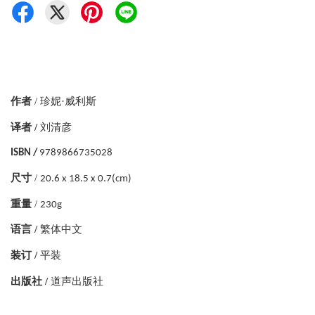
作者
/
珍妮·威利斯
译者 /
刘清彦
ISBN /
9789866735028
尺寸
/
20.6 x 18.5 x 0.7(cm)
重量
/
230g
语言 /
繁体中文
装订 /
平装
出版社 /
道声出版社