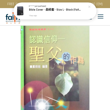
FREE SHIPPING for purchase above RM 200 (WM) / RM 300 (EM)
E******
just purchased
Bible Cover · 圣经套 · Size L · Black (Faith) | Blue (Hope) | Maroon (Love)
1 hour ago