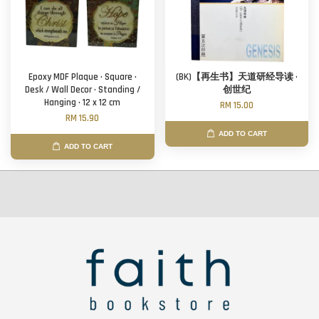
Epoxy MDF Plaque · Square ·
(BK)【再生书】天道研经导读 ·
Desk / Wall Decor · Standing /
创世纪
Hanging · 12 x 12 cm
RM 15.00
RM 15.90
ADD TO CART
ADD TO CART