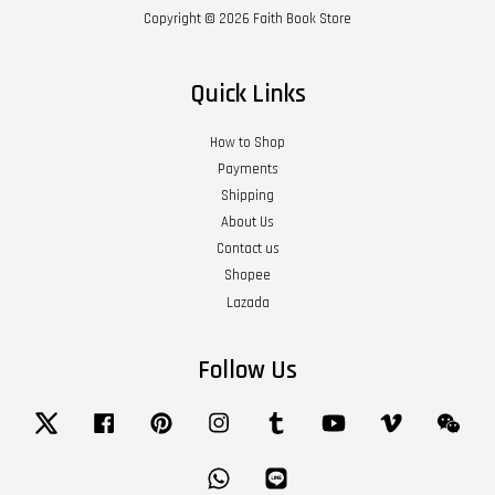
Copyright © 2026 Faith Book Store
Quick Links
How to Shop
Payments
Shipping
About Us
Contact us
Shopee
Lazada
Follow Us
Twitter
Facebook
Pinterest
Instagram
Tumblr
YouTube
Vimeo
Wech
Whatsapp
Line