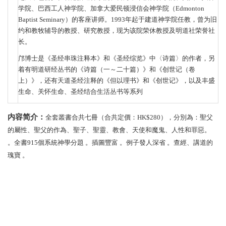
学院、巴西工人神学院、加拿大爱民顿浸信会神学院（Edmonton
Baptist Seminary）的客座讲师。1993年起于建道神学院任教，曾为旧
约和教牧辅导的教授、研究教授，现为该院荣休教授及明道社荣誉社
长。
邝博士是《圣经串珠注释本》和《圣经综览》中〈诗篇〉的作者，另
着有明道研经丛书的《诗篇（一～二十篇）》和《创世记（卷
上）》，还有天道圣经注释的《但以理书》和《创世记》，以及丰盛
生命、关怀生命、圣经结合生活丛书等系列
内容简介：
全套叢書合共七冊（合共定價：
HK$280），分別為：聖父
的屬性、聖父的作為、聖子、聖靈、教會、天使和魔鬼、人性和罪惡。
。全書915個系統神學分題 。插圖豐富 。例子發人深省 。查經、講道的
瑰寶 。