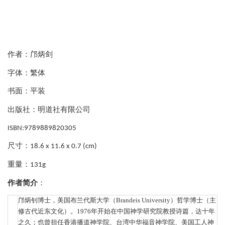
作者：邝炳剑
字体：繁体
书面：平装
出版社：明道社有限公司
ISBN:9789889820305
尺寸：
18.6 x 11.6 x 0.7 (cm)
重量：
131g
作者简介
：
邝炳钊博士，美国布兰代斯大学（
Brandeis University）哲学博士（主
修古代近东文化）。1976年开始在中国神学研究院教授诗篇，达十年
之久；也曾担任香港播道神学院、台湾中华福音神学院、美国工人神