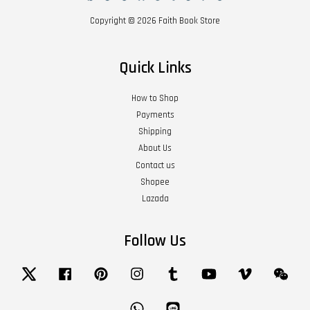
Copyright © 2026 Faith Book Store
Quick Links
How to Shop
Payments
Shipping
About Us
Contact us
Shopee
Lazada
Follow Us
Twitter
Facebook
Pinterest
Instagram
Tumblr
YouTube
Vimeo
Wech
Whatsapp
Line