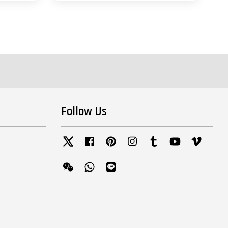
Follow Us
Twitter
Facebook
Pinterest
Instagram
Tumblr
YouTube
Vimeo
Wechat
Whatsapp
Line