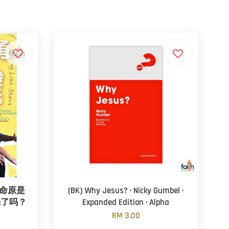
生命原是
(BK) Why Jesus? · Nicky Gumbel ·
光了吗？
Expanded Edition · Alpha
RM 3.00