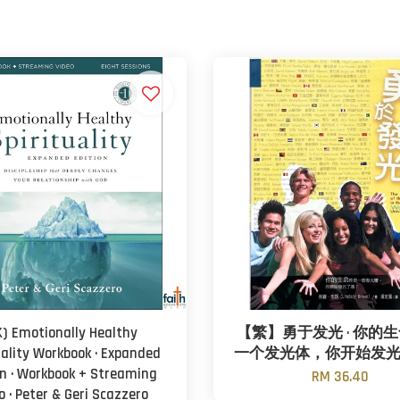
K) Emotionally Healthy
【繁】勇于发光 · 你的
uality Workbook · Expanded
一个发光体，你开始发
on · Workbook + Streaming
RM 36.40
o · Peter & Geri Scazzero