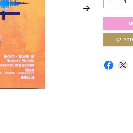
-
B
ADD