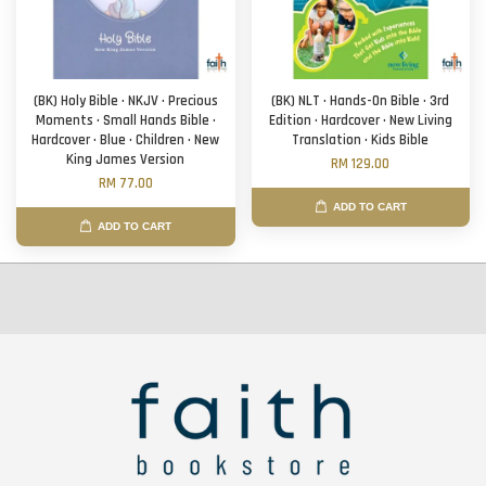
(BK) Holy Bible · NKJV · Precious
(BK) NLT · Hands-On Bible · 3rd
Moments · Small Hands Bible ·
Edition · Hardcover · New Living
Hardcover · Blue · Children · New
Translation · Kids Bible
King James Version
RM 129.00
RM 77.00
ADD TO CART
ADD TO CART