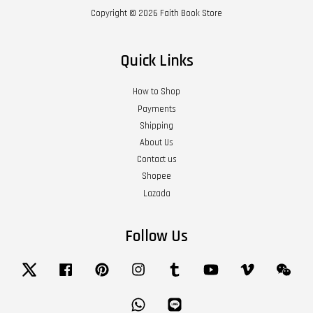
Copyright © 2026 Faith Book Store
Quick Links
How to Shop
Payments
Shipping
About Us
Contact us
Shopee
Lazada
Follow Us
Twitter
Facebook
Pinterest
Instagram
Tumblr
YouTube
Vimeo
Wech
Whatsapp
Line