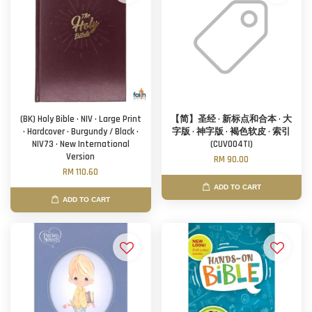
(BK) Holy Bible · NIV · Large Print
【简】圣经 · 新标点和合本 · 大
· Hardcover · Burgundy / Black ·
字版 · 神字版 · 褐色软皮 · 索引
NIV73 · New International
(CUV004TI)
Version
RM 90.00
RM 110.60
ADD TO CART
ADD TO CART