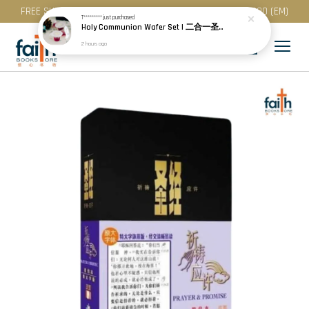
FREE SHIPPING for purchase above RM 200 (WM) / RM 300 (EM)
T*********
just purchased
Holy Communion Wafer Set | 二合一圣餐 (50 Pcs / Pack) · Best Before: 08.12.2026
2 hours ago