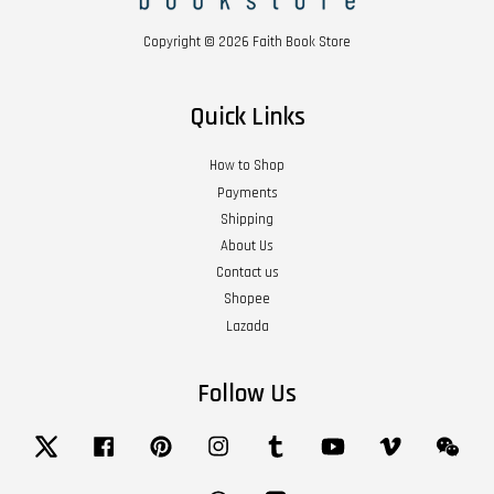
Copyright © 2026 Faith Book Store
Quick Links
How to Shop
Payments
Shipping
About Us
Contact us
Shopee
Lazada
Follow Us
Twitter
Facebook
Pinterest
Instagram
Tumblr
YouTube
Vimeo
Wech