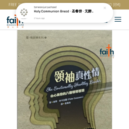
FREE SHIPPING for purchase above RM 200 (WM) / RM 300 (EM)
Someone
just purchased
Holy Communion Bread · 圣餐饼 · 无酵饼 · 50 pcs · Vacuum Pack · Best Before: 30.04.2027
2 hours ago